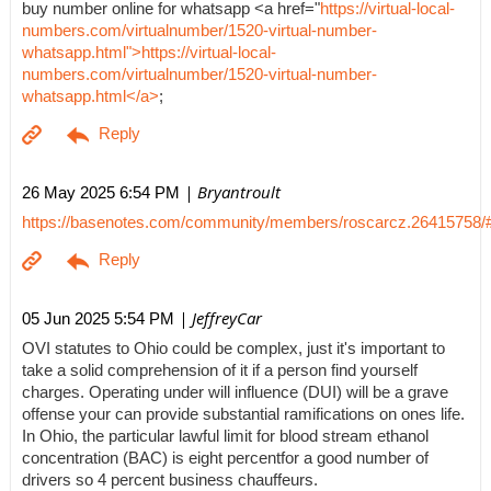
buy number online for whatsapp <a href="
https://virtual-local-
numbers.com/virtualnumber/1520-virtual-number-
whatsapp.html">https://virtual-local-
numbers.com/virtualnumber/1520-virtual-number-
whatsapp.html</a>
;
| Bryantroult
26 May 2025 6:54 PM
https://basenotes.com/community/members/roscarcz.26415758/
| JeffreyCar
05 Jun 2025 5:54 PM
OVI statutes to Ohio could be complex, just it's important to
take a solid comprehension of it if a person find yourself
charges. Operating under will influence (DUI) will be a grave
offense your can provide substantial ramifications on ones life.
In Ohio, the particular lawful limit for blood stream ethanol
concentration (BAC) is eight percentfor a good number of
drivers so 4 percent business chauffeurs.