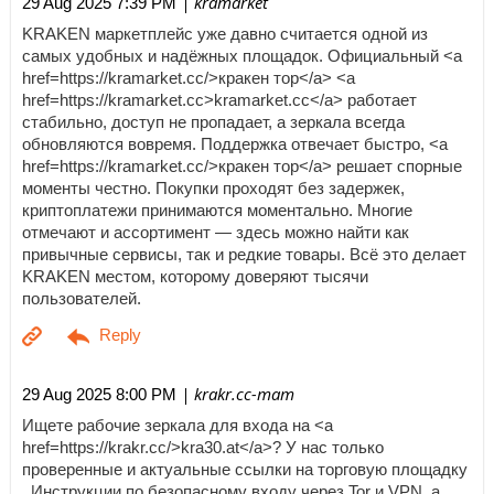
| kramarket
29 Aug 2025 7:39 PM
KRAKEN маркетплейс уже давно считается одной из
самых удобных и надёжных площадок. Официальный <a
href=https://kramarket.cc/>кракен тор</a> <a
href=https://kramarket.cc>kramarket.cc</a> работает
стабильно, доступ не пропадает, а зеркала всегда
обновляются вовремя. Поддержка отвечает быстро, <a
href=https://kramarket.cc/>кракен тор</a> решает спорные
моменты честно. Покупки проходят без задержек,
криптоплатежи принимаются моментально. Многие
отмечают и ассортимент — здесь можно найти как
привычные сервисы, так и редкие товары. Всё это делает
KRAKEN местом, которому доверяют тысячи
пользователей.
| krakr.cc-mam
29 Aug 2025 8:00 PM
Ищете рабочие зеркала для входа на <a
href=https://krakr.cc/>kra30.at</a>? У нас только
проверенные и актуальные ссылки на торговую площадку
. Инструкции по безопасному входу через Tor и VPN, а