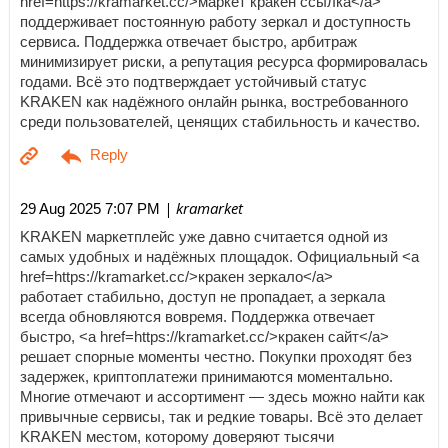
href=https://kramarket.cc/>маркет кракен ссылка</a>
поддерживает постоянную работу зеркал и доступность
сервиса. Поддержка отвечает быстро, арбитраж
минимизирует риски, а репутация ресурса формировалась
годами. Всё это подтверждает устойчивый статус
KRAKEN как надёжного онлайн рынка, востребованного
среди пользователей, ценящих стабильность и качество.
| kramarket
29 Aug 2025 7:07 PM
KRAKEN маркетплейс уже давно считается одной из
самых удобных и надёжных площадок. Официальный <a
href=https://kramarket.cc/>кракен зеркало</a>
работает стабильно, доступ не пропадает, а зеркала
всегда обновляются вовремя. Поддержка отвечает
быстро, <a href=https://kramarket.cc/>кракен сайт</a>
решает спорные моменты честно. Покупки проходят без
задержек, криптоплатежи принимаются моментально.
Многие отмечают и ассортимент — здесь можно найти как
привычные сервисы, так и редкие товары. Всё это делает
KRAKEN местом, которому доверяют тысячи